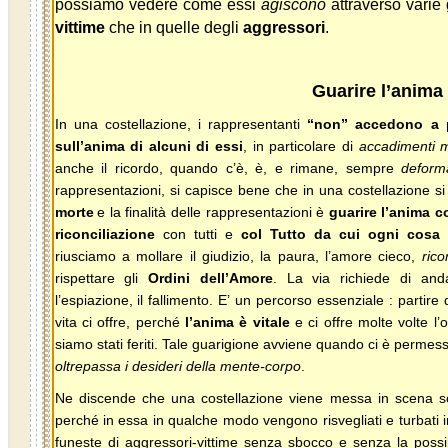
possiamo vedere come essi
agiscono
attraverso varie 
vittime
che in quelle degli
aggressori
.
Guarire l’anima
In una costellazione, i rappresentanti
“non” accedono a pr
sull’anima di alcuni di essi
,
in particolare di
accadimenti mo
anche il ricordo, quando c’è, è, e rimane, sempre
deform
rappresentazioni, si capisce bene che in una costellazione si
morte
e la finalità delle rappresentazioni è
guarire l’anima 
riconciliazione
con tutti e
col Tutto da cui ogni cosa
riusciamo a mollare il giudizio, la paura, l’amore cieco,
ric
rispettare gli
Ordini dell’Amore
. La via richiede di and
l’espiazione, il fallimento. E’
un percorso essenziale : partire 
vita ci offre, perché
l’anima è vitale
e ci offre molte volte l’
siamo stati feriti. Tale guarigione avviene quando ci è permes
oltrepassa i desideri della mente-corpo
.
Ne discende che una costellazione viene messa in scena so
perché in essa in qualche modo vengono risvegliati e turbati in
funeste di aggressori-vittime senza sbocco e senza la possi