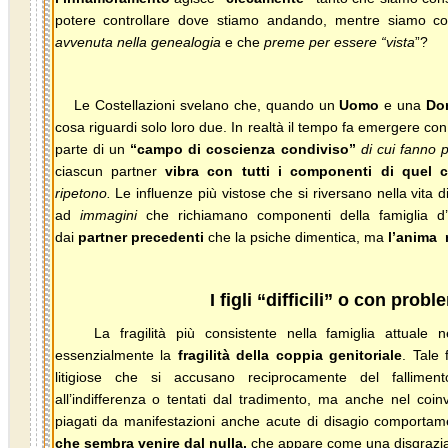
potere controllare dove stiamo andando, mentre siamo 
avvenuta nella genealogia
e che
preme per essere “vista
”?
Le Costellazioni svelano che, quando un
Uomo
e una
Do
cosa riguardi solo loro due. In realtà il tempo fa emergere co
parte di un
“campo di coscienza condiviso”
di cui fanno pa
ciascun partner
vibra con tutti i componenti di quel 
ripetono.
Le influenze più vistose che si riversano nella vita 
ad
immagini
che richiamano componenti della famiglia d
dai
partner precedenti
che la psiche dimentica, ma
l’anima 
I figli “difficili” o con probl
La fragilità più consistente nella famiglia attuale ne
essenzialmente la
fragilità della coppia genitoriale
. Tale 
litigiose che si accusano reciprocamente del falliment
all’indifferenza o tentati dal tradimento, ma anche nel coinv
piagati da manifestazioni anche acute di disagio comportame
che sembra venire dal nulla,
che appare come
una disgrazi