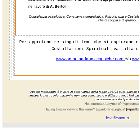
A. Bertoli
nel lavoro di
.
Consulenza psicologica, Consulenza genealogica, Psicoterapia e Costellazi
che di coppia e di gruppo.
Per approfondire singoli temi che si esplorano e
Costellazioni Spirituali vai alla 
www.antoalbadangiccopsiche.com
e/o
www
Questo messaggio è inviato in osservanza della legge 196/03 sulla privacy. Il
inviarvi le nostre informazioni e
non sarà comunicato o diffuso a terzi. Nel ca
più ricevere questo tipo di notiz
Not interested anymore? [wpmlunsub
Having trouble viewing this email? [wpmlonline].
right ©
[wpmlb
[wpmlblogname]