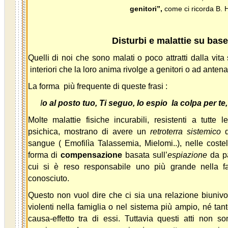
genitori”,
come ci ricorda B. H
Disturbi e malattie su bas
Quelli di noi che sono malati o poco attratti dalla vit
interiori che la loro anima rivolge a genitori o ad antenat
La forma più frequente di queste frasi :
I
o al posto tuo, Ti seguo, Io espio la colpa per te,
Molte malattie fisiche incurabili, resistenti a tutte
psichica, mostrano di avere un
retroterra sistemico
d
sangue ( Emofilìa Talassemia, Mielomi..), nelle cost
forma di
compensazione
basata sull’
espiazione
da pa
cui si è reso responsabile uno più grande nella 
conosciuto.
Questo non vuol dire che ci sia una relazione biunivoca
violenti nella famiglia o nel sistema più ampio, né ta
causa-effetto tra di essi. Tuttavia questi atti non