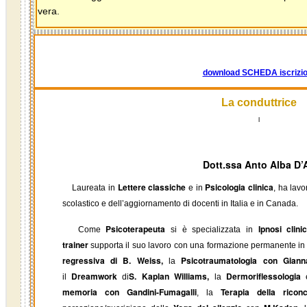
vera.
download SCHEDA iscrizi
La conduttrice
l
Dott.ssa Anto Alba D
Lettere classiche
Psicologia clinica
Laureata in
e in
, ha lav
scolastico e dell’aggiornamento di docenti in Italia e in Canada.
Psicoterapeuta
Ipnosi clin
Come
si è specializzata in
trainer
supporta il suo lavoro con una formazione permanente in s
regressiva di B. Weiss,
Psicotraumatologia con Giann
la
Dreamwork
S. Kaplan Williams,
Dermoriflesso
logia
il
di
la
e
memoria con Gandini-Fumagalli
Terapia della ricon
, la