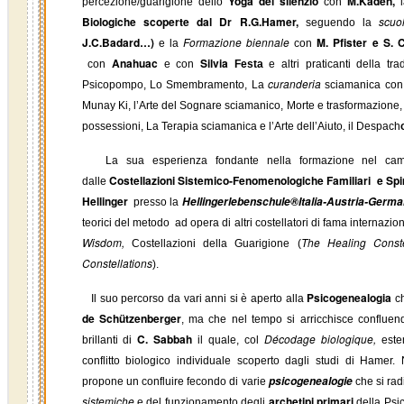
Yoga del silenzio
M.Kaden,
percezione/guarigione dello
con
Biologiche
scoperte da
l
Dr R.G.Hamer,
scuo
seguendo la
J.C.Badard…)
Formazione biennale
M. Pfister e S. 
e la
con
Anahuac
Silvia
con
e con
Festa
e altri praticanti della tr
curanderia
Psicopompo, Lo Smembramento, La
sciamanica con l
Munay Ki, l’Arte del Sognare sciamanico, Morte e trasformazione, 
possessioni, La Terapia sciamanica e l’Arte dell’Aiuto, il Despach
La sua esperienza fondante nella formazione nel campo 
Costellazioni Sistemico-Fenomenologiche Familiari e Spir
dalle
Hellinger
Hellingerlebenschule®Italia-Austria-Germa
presso la
teorici del metodo ad opera di altri costellatori di fama internazion
Wisdom,
The Healing Conste
Costellazioni della Guarigione (
Constellations
).
Psicogenealogia
Il suo percorso da vari anni si è aperto alla
ch
de Schützenberger
, ma che nel tempo si arricchisce conflue
C. Sabbah
Décodage biologique,
brillanti di
il quale, col
este
conflitto biologico individuale scoperto dagli studi di Hamer. 
psicogenealogie
propone un confluire fecondo di varie
che si ra
sistemiche
archetipi primari
e del funzionamento degli
della Psic