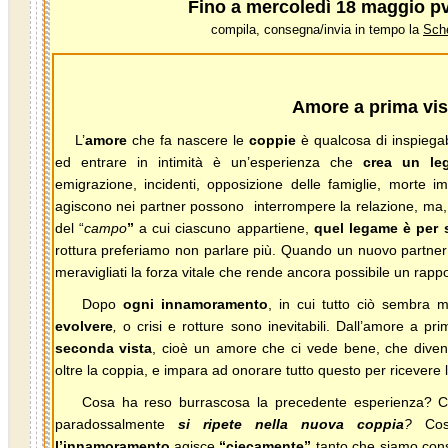
Fino a mercoledì 18 maggio pv
compila, consegna/invia in tempo la
Sche
Amore a prima vis
L’
amore
che fa nascere le
coppie
è qualcosa di inspiegabi
ed entrare in intimità è un’esperienza che
crea un le
emigrazione, incidenti, opposizione delle famiglie, morte
agiscono nei partner possono interrompere la relazione, ma,
del “
campo
”
a cui ciascuno appartiene,
quel legame è per
rottura preferiamo non parlare più. Quando un nuovo partner s
meravigliati la forza vitale che rende ancora possibile un rappo
Dopo
ogni innamoramento
, in cui tutto ciò sembra 
evolvere
,
o crisi e rotture sono inevitabili. Dall’amore a pr
seconda vista
, cioè un amore che ci vede bene, che diventa 
oltre la coppia, e impara ad onorare tutto questo per ricever
Cosa ha reso burrascosa la precedente esperienza? Cosa
paradossalmente
si ripete nella nuova coppia
?
Cosa
l’innamoramento
agisce
“ciecamente”
tanto che siamo consa