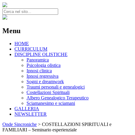
Search
for:
Menu
Skip
HOME
to
CURRICULUM
content
DISCIPLINE OLISTICHE
Panoramica
Psicologia olistica
Ipnosi clinica
Ipnosi regressiva
Sogni e dreamwork
Traumi personali e genealogici
Costellazioni Spirituali
Albero Genealogico Terapeutico
Sciamanesimo e sciamani
GALLERIA
NEWSLETTER
Onde Sincroniche
>
COSTELLAZIONI SPIRITUALI e
FAMILIARI – Seminario esperienziale