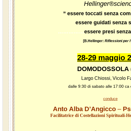
Hellinger
®scienc
” essere toccati senza c
essere guidati senza 
……………
essere presi senza
[B.Hellinger:
Riflessioni per 
28-29 maggio 
DOMODOSSOLA 
Largo Chiossi, Vicolo F
dalle 9:30 di sabato alle 17:00 ca
conduce
Anto Alba D’Angicco
–
Psi
Facilitatrice di Costellazioni Spirituali-H