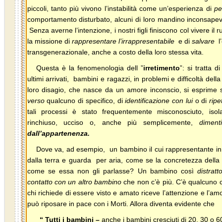
piccoli, tanto più vivono l’instabilità come un’esperienza di
pe
comportamento disturbato, alcuni di loro mandino inconsap
Senza averne l’intenzione, i nostri figli finiscono col vivere il r
la missione di
rappresentare l’irrappresentabile
e di
salvare
l
transgenerazionale, anche a costo della loro stessa vita.
Questa è la fenomenologia dell ”
irretimento
”: si tratta 
ultimi arrivati, bambini e ragazzi, in problemi e difficoltà dell
loro disagio, che nasce da un amore inconscio, si esprime 
verso
qualcuno di specifico, di
identificazione con lui
o di
ripe
tali processi è stato frequentemente misconosciuto, isola
rinchiuso, ucciso o, anche più semplicemente,
dimenti
dall’appartenenza.
Dove va, ad esempio, un bambino il cui rappresentante in 
dalla terra e guarda per aria, come se la concretezza della v
come se essa non gli parlasse? Un bambino così
distratt
contatto con un altro bambino
che non c’è più. C’è qualcuno 
chi richiede di essere visto e amato riceve l’attenzione e l’a
può riposare in pace con i Morti. Allora diventa evidente che
“ Tutti i bambini –
anche i bambini cresciuti
di 20, 30 o 