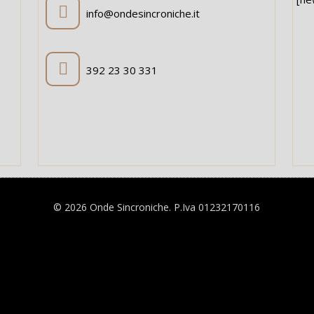
info@ondesincroniche.it
392 23 30 331
© 2026 Onde Sincroniche. P.Iva 01232170116