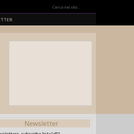
Search
for:
ETTER
Newsletter
wsletters_subscribe list=”all”]