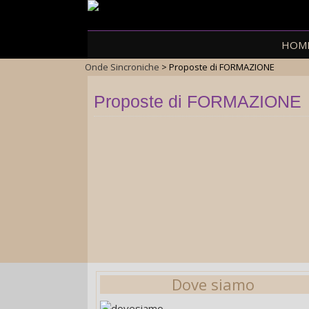
Skip
HOM
to
Onde Sincroniche
>
Proposte di FORMAZIONE
content
Proposte di FORMAZIONE
Dove siamo