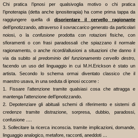
Chi pratica l’ipnosi per qualsivoglia motivo o chi pratica
l’ipnoterapia (detta anche ipnositerapia) ha come prima tappa da
raggiungere quella di
disorientare il cervello ragionante
dell’ipnotizzando, attraverso il
sovraccarico
generato da particolari
noiosi, o la
confusione
prodotta con rotazioni fisiche, con
sfioramenti o con frasi paradossali che spiazzano il normale
ragionamento, o anche ricordi/allusioni a situazioni che danno il
via da subito al
predominio del funzionamento cervello destro
,
facendo un uso del linguaggio in cui M.H.Erickson è stato un
artista. Secondo lo schema ormai diventato classico che il
maestro usava, in una seduta di ipnosi occorre :
1. Fissare l’attenzione tramite qualsiasi cosa che attragga e
mantenga l’attenzione dell’ipnotizzando.
2. Depotenziare gli abituali schemi di riferimento e sistemi di
credenze tramite distrazione, sorpresa, dubbio, paradossi,
confusione ….
3. Sollecitare la ricerca inconscia. tramite implicazioni, domande,
linguaggio analogico, metafore, racconti, aneddoti …