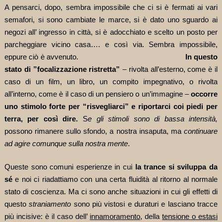
A pensarci, dopo, sembra impossibile che ci si è fermati ai vari
semafori, si sono cambiate le marce, si è dato uno sguardo ai
negozi all’ ingresso in città, si è adocchiato e scelto un posto per
parcheggiare vicino casa…. e così via. Sembra impossibile,
eppure ciò è avvenuto.
In questo
stato di ”focalizzazione ristretta”
– rivolta all’esterno, come è il
caso di un film, un libro, un compito impegnativo, o rivolta
all’interno, come è il caso di un pensiero o un’immagine –
occorre
uno stimolo forte per “risvegliarci” e riportarci coi piedi per
terra, per così dire.
S
e gli stimoli sono di bassa intensità,
possono rimanere sullo sfondo, a nostra insaputa, ma
continuare
ad agire comunque sulla nostra mente
.
Queste sono comuni esperienze in cui
la trance si sviluppa da
sé
e noi ci riadattiamo con una certa fluidità al ritorno al normale
stato di coscienza. Ma ci sono anche situazioni in cui gli effetti di
questo
straniamento
sono più vistosi e duraturi e lasciano tracce
più incisive: è il caso dell’
innamoramento,
della
tensione o estasi