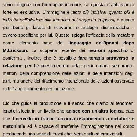
sono congrue con l’immagine interiore, se questa è abbastanza
forte ed esclusiva. L’immagine è
tanto più incisiva, quanto più è
indiretta nell’alludere alla tematica del soggetto in ipnosi,
e quanta
più libertà gli lascia di ricavarne le analogie idiosincratiche –
ovvero specifiche per lui. Questo spiega l’efficacia della
metafora
come elemento base del
linguaggio dell’ipnosi dopo
M.Erickson
. La scoperta recente dei
neuroni specchio
ci
conferma , inoltre, che è possibile
fare terapia attraverso la
relazione
, perché questi neuroni nella specie umana sembrano i
mattoni della comprensione delle azioni e delle intenzioni degli
altri, ma anche del rifacimento intenzionale delle azion
i
osservate
o dell’ apprendimento per imitazione.
Ciò che guida la produzione e il senso che diamo ai fenomeni
ipnotici sfocia in un livello che
agisce con un’altra logica
, dato
che il
cervello in trance funziona rispondendo a metafore e
metonimie
ed è capace di trasferire l’immaginazione nel corpo
producendo una serie di modifiche, sensoriali ed emozionali.