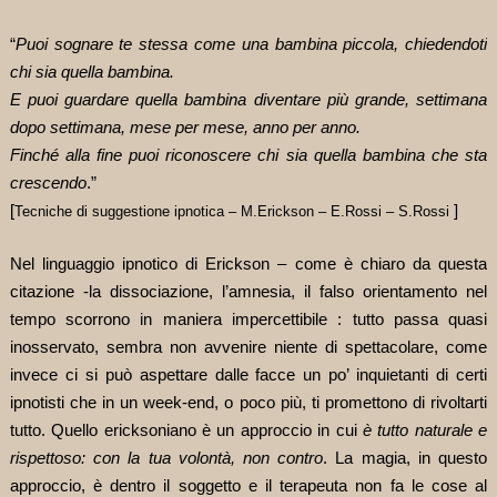
“
Puoi sognare te stessa come una bambina piccola, chiedendoti
chi sia quella bambina.
E puoi guardare quella bambina diventare più grande, settimana
dopo settimana, mese per mese, anno per anno.
Finché alla fine puoi riconoscere chi sia quella bambina che sta
crescendo
.”
[
]
Tecniche di suggestione ipnotica – M.Erickson – E.Rossi – S.Rossi
Nel linguaggio ipnotico di Erickson – come è chiaro da questa
citazione -la dissociazione, l’amnesia, il falso orientamento nel
tempo scorrono in maniera impercettibile : tutto passa quasi
inosservato, sembra non avvenire niente di spettacolare, come
invece ci si può aspettare dalle facce un po’ inquietanti di certi
ipnotisti che in un week-end, o poco più, ti promettono di rivoltarti
tutto. Quello ericksoniano è un approccio in cui
è tutto naturale e
rispettoso: con la tua volontà, non contro
. La magia, in questo
approccio, è dentro il soggetto e il terapeuta non fa le cose al