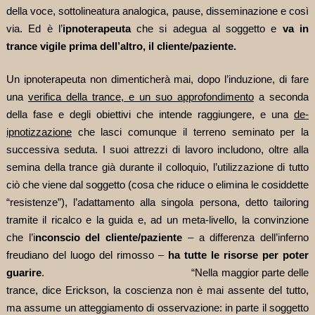
della voce, sottolineatura analogica, pause, disseminazione e così
via. Ed è l’
ipnoterapeuta
che si adegua al soggetto e
va in
trance vigile prima dell’altro, il cliente/paziente.
Un ipnoterapeuta non dimenticherà mai, dopo l’induzione, di fare
una
verifica della trance, e un suo approfondimento
a seconda
della fase e degli obiettivi che intende raggiungere, e una
de-
ipnotizzazione
che lasci comunque il terreno seminato per la
successiva seduta. I suoi attrezzi di lavoro includono, oltre alla
semina della trance già durante il colloquio, l’utilizzazione di tutto
ciò che viene dal soggetto (cosa che riduce o elimina le cosiddette
“resistenze”), l’adattamento alla singola persona, detto tailoring
tramite il ricalco e la guida e, ad un meta-livello, la convinzione
che l’i
nconscio del cliente/paziente
– a differenza dell’inferno
freudiano del luogo del rimosso –
ha tutte le risorse per poter
guarire
. “Nella maggior parte delle
trance, dice Erickson, la coscienza non è mai assente del tutto,
ma assume un atteggiamento di osservazione: in parte il soggetto