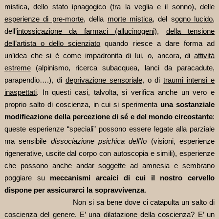
mistica
, dello
stato ipnagogico
(tra la veglia e il sonno), delle
esperienze di pre-morte
, della
morte mistica
, del s
ogno lucido
,
dell’
intossicazione da farmaci (allucinogeni)
,
della tensione
dell’artista o dello scienziato
quando riesce a dare forma ad
un’idea che si è come impadronita di lui, o, ancora, di
attività
estreme
(alpinismo, ricerca subacquea, lanci da paracadute,
parapendio….), di
deprivazione sensoriale
, o di
traumi intensi e
inaspettati
. In questi casi, talvolta, si verifica anche un vero e
proprio salto di coscienza, in cui si sperimenta
una sostanziale
modificazione della percezione di sé e del mondo circostante
:
queste esperienze “speciali” possono essere legate alla parziale
ma sensibile
dissociazione psichica dell’Io
(visioni, esperienze
rigenerative, uscite dal corpo con autoscopia e simili), esperienze
che possono anche andar soggette ad amnesia e sembrano
poggiare su
meccanismi arcaici di cui il nostro cervello
dispone per assicurarci la sopravvivenza
.
Non si sa bene dove ci catapulta un salto di
coscienza del genere. E’ una dilatazione della coscienza? E’ un