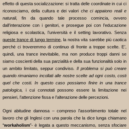
effetto di questa socializzazione: si tratta delle coordinate in cui ci
riconosciamo, della cultura e dei valori che
ci appaiono reali e
naturali,
fin da quando tale processo comincia, ovvero
dall’interazione con i genitori, e prosegue poi con l’educazione
religiosa e scolastica, l’università e il setting lavorativo. Senza
queste trance di lungo termine,
la nostra vita sarebbe più caotica
perché ci troveremmo di continuo di fronte a troppe scelte. E’,
quindi, una trance inevitabile, ma non produce troppi danni se
siamo coscienti della sua parzialità e della sua funzionalità solo in
un ambito limitato, seppur condiviso.
Il problema si può creare
quando rimaniamo incollati alle nostre scelte ad ogni costo, costi
quel che costi. In questo caso possiamo finire in una trance
patologica,
i cui connotati possono essere la limitazione nei
pensieri, l’attenzione fissa e l’alterazione delle percezioni.
Ogni abitudine dannosa – compreso l’assorbimento totale nel
lavoro che gli Inglesi con una parola che la dice lunga chiamano
“
workaholism
”- è legata a questo meccanismo, senza sfociare