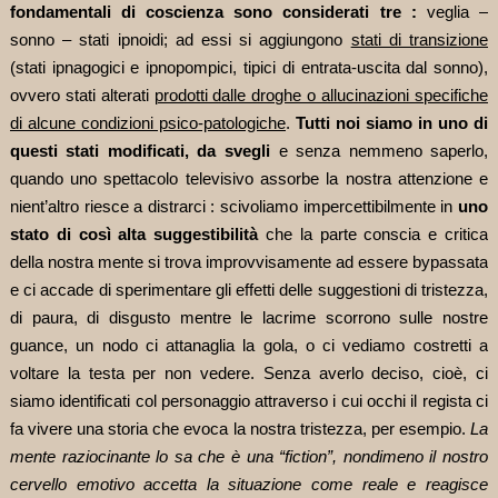
fondamentali di coscienza sono considerati tre :
veglia –
sonno – stati ipnoidi; ad essi si aggiungono
stati di transizione
(stati ipnagogici e ipnopompici, tipici di entrata-uscita dal sonno),
ovvero stati alterati
prodotti dalle droghe o allucinazioni specifiche
di alcune condizioni psico-patologiche
.
Tutti noi siamo in uno di
questi stati modificati, da svegli
e senza nemmeno saperlo,
quando uno spettacolo televisivo assorbe la nostra attenzione e
nient’altro riesce a distrarci : scivoliamo impercettibilmente in
uno
stato di così alta suggestibilità
che la parte conscia e critica
della nostra mente si trova improvvisamente ad essere bypassata
e ci accade di sperimentare gli effetti delle suggestioni di tristezza,
di paura, di disgusto mentre le lacrime scorrono sulle nostre
guance, un nodo ci attanaglia la gola, o ci vediamo costretti a
voltare la testa per non vedere. Senza averlo deciso, cioè, ci
siamo identificati col personaggio attraverso i cui occhi il regista ci
fa vivere una storia che evoca la nostra tristezza, per esempio.
La
mente raziocinante lo sa che è una “fiction”, nondimeno il nostro
cervello emotivo accetta la situazione come reale e reagisce