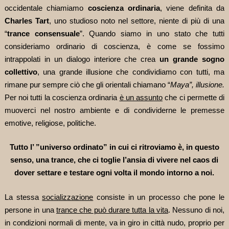
occidentale chiamiamo
coscienza ordinaria
, viene definita da
Charles Tart
, uno studioso noto nel settore, niente di più di una
“
trance consensuale
”. Quando siamo in uno stato che tutti
consideriamo ordinario di coscienza, è come se fossimo
intrappolati in un dialogo interiore che crea
un grande sogno
collettivo
, una grande illusione che condividiamo con tutti, ma
rimane pur sempre ciò che gli orientali chiamano “
Maya”, illusione.
Per noi tutti la coscienza ordinaria
è un assunto
che ci permette di
muoverci nel nostro ambiente e di condividerne le premesse
emotive, religiose, politiche.
Tutto l’ ”universo ordinato” in cui ci ritroviamo è, in questo
senso, una trance, che ci toglie l’ansia di vivere nel caos di
dover settare e testare ogni volta il mondo intorno a noi.
La stessa
socializzazione
consiste in un processo che pone le
persone in una
trance che può durare tutta la vita
. Nessuno di noi,
in condizioni normali di mente, va in giro in città nudo, proprio per