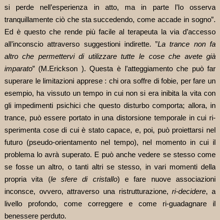
si perde nell’esperienza in atto, ma in parte l’Io osserva
tranquillamente ciò che sta succedendo, come accade in sogno”.
Ed è questo che rende più facile al terapeuta la via d’accesso
all’inconscio attraverso suggestioni indirette. ”
La trance non fa
altro che permettervi di utilizzare tutte le cose che avete già
imparato
” (M.Erickson ). Questa è l’atteggiamento che può far
superare le limitazioni apprese : chi ora soffre di fobie, per fare un
esempio, ha vissuto un tempo in cui non si era inibita la vita con
gli impedimenti psichici che questo disturbo comporta; allora, in
trance, può essere portato in una distorsione temporale in cui ri-
sperimenta cose di cui è stato capace, e, poi, può proiettarsi nel
futuro (pseudo-orientamento nel tempo), nel momento in cui il
problema lo avrà superato. E può anche vedere se stesso come
se fosse un altro, o tanti altri se stesso, in vari momenti della
propria vita (
le sfere di cristallo
) e fare nuove associazioni
inconsce, ovvero, attraverso una ristrutturazione,
ri-decidere
, a
livello profondo, come correggere e come ri-guadagnare il
benessere perduto.