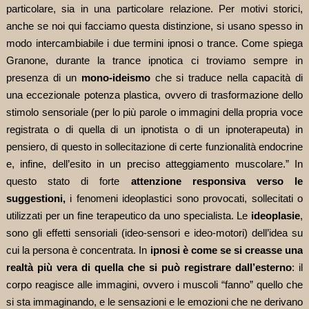
particolare, sia in una particolare relazione. Per motivi storici,
anche se noi qui facciamo questa distinzione, si usano spesso in
modo intercambiabile i due termini ipnosi o trance. Come spiega
Granone, durante la trance ipnotica ci troviamo sempre in
presenza di un
mono-ideismo
che si traduce nella capacità di
una eccezionale potenza plastica, ovvero di trasformazione dello
stimolo sensoriale (per lo più parole o immagini della propria voce
registrata o di quella di un ipnotista o di un ipnoterapeuta) in
pensiero, di questo in sollecitazione di certe funzionalità endocrine
e, infine, dell’esito in un preciso atteggiamento muscolare.” In
questo stato di forte
attenzione responsiva verso le
suggestioni,
i fenomeni ideoplastici sono provocati, sollecitati o
utilizzati per un fine terapeutico da uno specialista. Le
ideoplasie
,
sono gli effetti sensoriali (ideo-sensori e ideo-motori) dell’idea su
cui la persona è concentrata. In
ipnosi è come se si creasse una
realtà più vera di quella che si può registrare dall’esterno
: il
corpo reagisce alle immagini, ovvero i muscoli “fanno” quello che
si sta immaginando, e le sensazioni e le emozioni che ne derivano