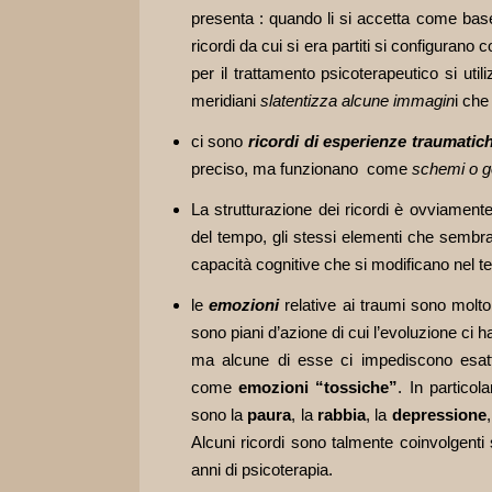
presenta : quando li si accetta come base
ricordi da cui si era partiti si configurano
per il trattamento psicoterapeutico si uti
meridiani
slatentizza alcune immagin
i che
ci sono
ricordi di esperienze traumatic
preciso, ma funzionano come
schemi o g
La strutturazione dei ricordi è ovviamente 
del tempo, gli stessi elementi che sembrano
capacità cognitive che si modificano nel te
le
emozioni
relative ai traumi sono molto
sono piani d’azione di cui l’evoluzione ci h
ma alcune di esse ci impediscono esat
come
emozioni “tossiche”
. In partico
sono la
paura
, la
rabbia
, la
depressione
Alcuni ricordi sono talmente coinvolgen
anni di psicoterapia.