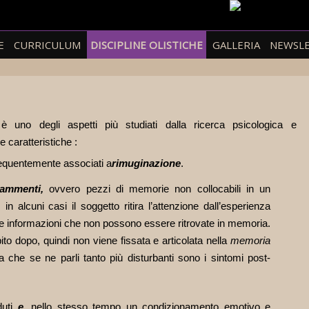
E
CURRICULUM
DISCIPLINE OLISTICHE
GALLERIA
NEWSL
i
è uno degli aspetti più studiati dalla ricerca psicologica e
 caratteristiche :
requentemente associati a
rimuginazione
.
rammenti,
ovvero pezzi di memorie non collocabili in un
in alcuni casi il soggetto ritira l’attenzione dall’esperienza
ere informazioni che non possono essere ritrovate in memoria.
to dopo, quindi non viene fissata e articolata nella
memoria
che se ne parli tanto più disturbanti sono i sintomi post-
uti
e
, nello stesso tempo un condizionamento emotivo e