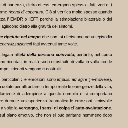
 di partenza, dietro di essi emergono spesso i fatti veri e i
 come
ricordi di copertura.
Ciò si verifica molto spesso quando
lizza l’ EMDR o l’EFT perché la stimolazione bilaterale o dei
 agiscono dietro alla gravità dei sintomi.
he ripetute nel tempo
che non si riferiscono ad un episodio
eneralizzazione
di fatti avvenuti tante volte.
legata all’
età della persona coinvolta
, pertanto, nel corso
 ricordati, in realtà sono ricostruiti di volta in volta con le
mpo, i ricordi vengono ri-costruiti
 particolari : le emozioni sono i
mpulsi ad agire
( e-movere),
a dotato per affrontare in tempo reale le emergenze della vita,
tamente di adempiere a questo compito e si comportano
lare durante un’esperienza traumatica le emozioni coinvolte
, a volte la
vergogna
, i
sensi di colpa
e
l’auto-svalutazione
.
ti sul piano emotivo, che non si può parlarne nemmeno dopo