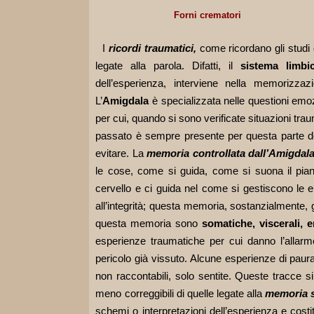
Forni crematori
I
ricordi traumatici,
come ricordano gli studi
legate alla parola. Difatti, il
sistema limbi
dell’esperienza, interviene nella memorizzaz
L’
Amigdala
è specializzata nelle questioni emoz
per cui, quando si sono verificate situazioni trau
passato è sempre presente per questa parte de
evitare. La
memoria controllata dall’Amigdal
le cose, come si guida, come si suona il pia
cervello e ci guida nel come si gestiscono le
all’integrità; questa memoria, sostanzialmente, 
questa memoria sono
somatiche, viscerali, 
esperienze traumatiche per cui danno l’allarme
pericolo già vissuto. Alcune esperienze di paura
non raccontabili, solo sentite. Queste tracce 
meno correggibili di quelle legate alla
memoria 
schemi o interpretazioni dell’esperienza e cost