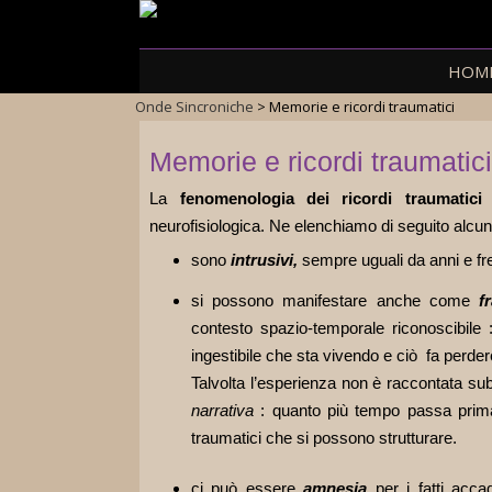
Skip
HOM
to
Onde Sincroniche
>
Memorie e ricordi traumatici
content
Memorie e ricordi traumatic
La
fenomenologia dei ricordi traumatici
neurofisiologica. Ne elenchiamo di seguito alcune
sono
intrusivi,
sempre uguali da anni e f
si possono manifestare anche come
f
contesto spazio-temporale riconoscibile : 
ingestibile che sta vivendo e ciò fa perd
Talvolta l’esperienza non è raccontata subi
narrativa
: quanto più tempo passa prima 
traumatici che si possono strutturare.
ci pu
ò essere
amnesia
per i fatti accad