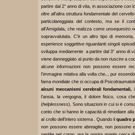
partire dal 2° anno di vita, in associazione con l
oltre all’altra struttura fondamentale del cervello
particolareggiata del contesto, ma se il c
all’Amigdala, che realizza come un
sequestro n
sopravvalutata. C’è un altro tipo di memoria,
esperienze soggettive riguardanti singoli episo
sviluppa mediamente a partire dal 3° anno di v
viene danneggiato al punto da non riuscire a cod
alcune informazioni non possono essere rec
l’immagine relativa alla volta che.., pur essen
fama mondiale che si occupa di Psicotraumatolo
alcuni meccanismi cerebrali fondamentali,
l’ansia, la vergogna, il dolore fisico, cosa
(
helplessness
). Sono situazioni in cui si è con
conto che si hanno le capacità di rimediare alla
al crollo dell’intero sistema . Quando il
quadro p
non possono essere abreagite, non possono e
sentite nel corpo, ma la nostra mente cerca d