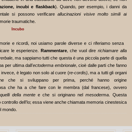
azione, incubi e flaskback
). Quando, per esempio, i danni da
ntale si possono verificare
allucinazioni visive molto simili ai
emorie traumatiche.
Incubo
rie e ricordi, noi usiamo parole diverse e ci riferiamo senza
ficare le esperienze.
Rammentare
, che vuol dire
richiamare alla
erbale
, ma sappiamo tutti che questa è una piccola parte di quella
a per ultima dall’
ectoderma embrionale
, cioè dalle parti che fanno
, invece, è legato non solo al cuore (
re-cordis)
, ma a tutti gli organi
rine che si sviluppano per prima, perché hanno origine
lcosa che ha a che fare con le membra (dal francese), ovvero
quelli della mente
e che si originano nel
mesoderma
. Questa
to controllo dell’Io; essa viene anche chiamata memoria cinestesica
ol mondo.