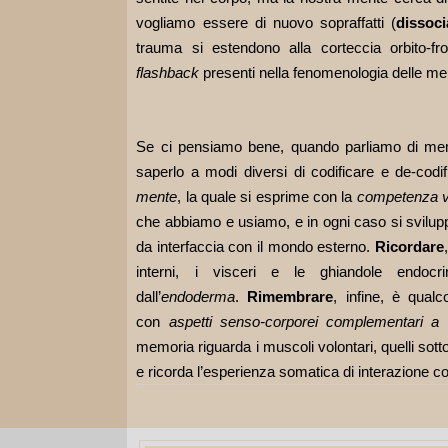
vogliamo essere di nuovo sopraffatti (
dissoci
trauma si estendono alla corteccia orbito-fro
flashback
presenti nella fenomenologia delle m
Se ci pensiamo bene, quando parliamo di memo
saperlo a modi diversi di codificare e de-codi
mente
, la quale si esprime con la
competenza v
che abbiamo e usiamo, e in ogni caso si svilupp
da interfaccia con il mondo esterno.
Ricordare
interni, i visceri e le ghiandole endoc
dall’
endoderma
.
Rimembrare
, infine, è qua
con
aspetti senso-corporei complementari a 
memoria riguarda i muscoli volontari, quelli sot
e ricorda l’esperienza somatica di interazione c