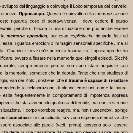
o sviluppo del linguaggio e coinvolge il Lobo temporale del cervello,
 emotivo, l’
Ippocampo.
Questo è coinvolto nella memorizzazione
ontesto riguarda cose di sopravvivenza, deve cedere il passo
eurale
, perché ci blocca in una situazione che può anche essere
 la
memoria episodica
, pur essa
esplicita
che riguarda fatti ed
di; essa riguarda emozioni o immagini sensoriali specifiche , ma si
ita. Quando si vive un’esperienza traumatica, l’Ippocampo destro
ificare, ovvero a fissare nella memoria quei singoli episodi. Sicchè
uperate, semplicemente perché non sono state acquisite con
doci la memoria somatica che la ricorda. Tanto che uno studioso di
gia, Van der Kolk , sostiene che
il trauma è capace di ri-settare
impedendo la rielaborazione di alcune emozioni, come la paura,
 che esita frequentemente in comportamenti di impotenza appresa
sapevoli che sta avvenendo qualcosa di terribile, ma non ci si rende
 situazione, il corpo vorrebbe reagire, ma, non riuscendovi, spinge
ost-taumatico
si è consolidato, si vivono esperienze emotive che
ssere associate alle parole (vedi prima), possono solo essere
i chiuderle in una cassaforte da dove non devono uscire, se non