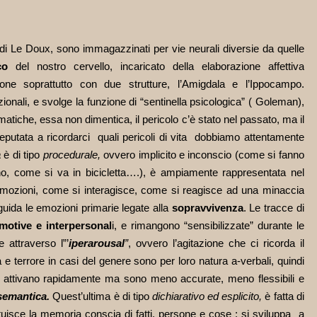
 di Le Doux, sono immagazzinati per vie neurali diversie da quelle
co
del nostro cervello, incaricato della elaborazione affettiva
ione soprattutto con due strutture, l’Amigdala e l’Ippocampo.
ionali, e svolge la funzione di “sentinella psicologica”
( Goleman),
matiche, essa non dimentica, il pericolo c’è stato nel passato, ma il
putata a ricordarci quali pericoli di vita dobbiamo attentamente
a
è di tipo
procedurale,
ovvero implicito e inconscio (come si fanno
no, come si va in bicicletta….), è ampiamente rappresentata nel
 emozioni, come si interagisce, come si reagisce ad una minaccia
guida le emozioni primarie legate alla
sopravvivenza
. Le tracce di
emotive e interpersonal
i, e rimangono “sensibilizzate” durante le
 attraverso l”’
iperarousal
”
, ovvero l’agitazione che ci ricorda il
 e terrore in casi del genere sono per loro natura a-verbali, quindi
si attivano rapidamente ma sono meno accurate, meno flessibili e
semantica.
Quest’ultima è di tipo
dichiarativo ed esplicito,
è fatta di
ituisce la memoria conscia di fatti, persone e cose : si sviluppa a