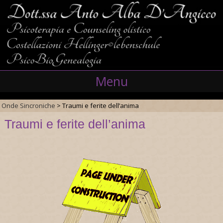
Menu
Onde Sincroniche
>
Traumi e ferite dell’anima
Skip
Traumi e ferite dell’anima
to
content