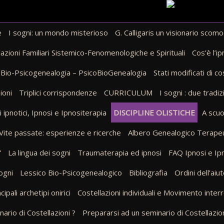
e
I sogni: un mondo misterioso
G. Calligaris un visionario scom
lazioni Familiari Sistemico-Fenomenologiche e Spirituali
Cos’è l’ip
 Bio-Psicogenealogia – PsicoBioGenealogia
Stati modificati di co
ioni
Triplici corrispondenze
CURRICULUM
I sogni : due tradi
ipnotici, Ipnosi e Ipnositerapia
DISCIPLINE OLISTICHE
A scuo
Vite passate: esperienze e ricerche
Albero Genealogico Terape
”
La lingua dei sogni
Traumaterapia ed ipnosi
FAQ Ipnosi e Ip
ogni
Lessico Bio-Psicogenealogico
Bibliografia
Ordini dell’aiu
cipali archetipi onirici
Costellazioni individuali e Movimento inter
ario di Costellazioni ?
Prepararsi ad un seminario di Costellazion