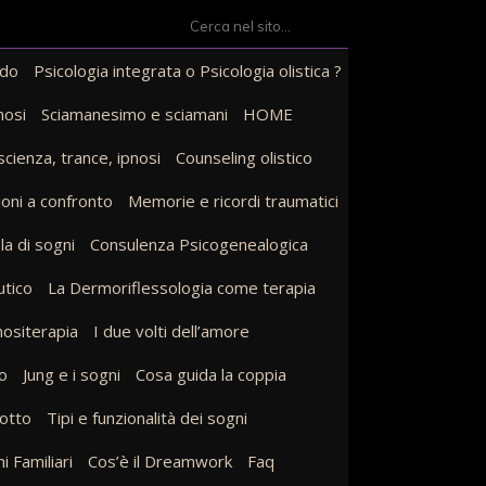
Search
for:
odo
Psicologia integrata o Psicologia olistica ?
nosi
Sciamanesimo e sciamani
HOME
scienza, trance, ipnosi
Counseling olistico
zioni a confronto
Memorie e ricordi traumatici
la di sogni
Consulenza Psicogenealogica
utico
La Dermoriflessologia come terapia
nositerapia
I due volti dell’amore
to
Jung e i sogni
Cosa guida la coppia
rotto
Tipi e funzionalità dei sogni
i Familiari
Cos’è il Dreamwork
Faq