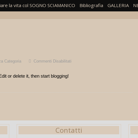
are la vita col SOGNO SCIAMANICO
Bibliografia
GALLERIA
N
a Categoria
Commenti Disabilitati
Su
Hello
t or delete it, then start blogging!
World!
Contatti