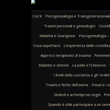
Skip
Cos’è
Psicogenealogia e Transgenerazional
to
Traumi personali e genealogici
Costel
content
Malattia e Guarigione
Psicogenealogia –
Cosa aspettarsi
L’esperienza delle costellaz
Approcci terapeutici al trauma
Fenomeni 
Malattie e sintomi
La pelle e l’Universo
I livelli della coscienza e gli “ordini
Traumi e ferite dell’anima
Freud e i s
Simboli e archetipi nei sogni
Prin
Quando è utile partecipare a un semin